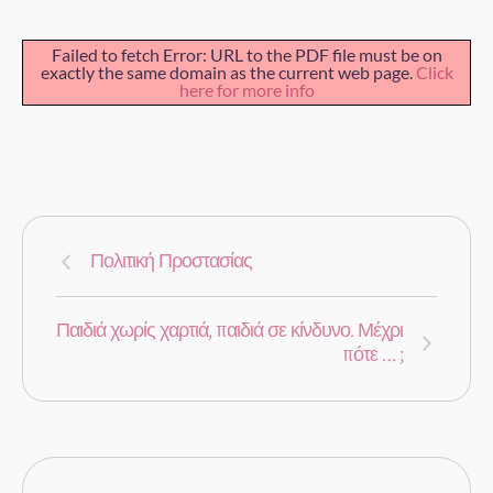
Failed to fetch Error: URL to the PDF file must be on
exactly the same domain as the current web page.
Click
here for more info
Πολιτική Προστασίας
Παιδιά χωρίς χαρτιά, παιδιά σε κίνδυνο. Μέχρι
πότε … ;