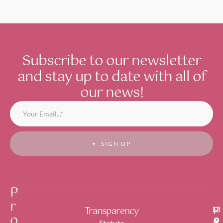
Subscribe to our newsletter
and stay up to date with all of
our news!
SIGN UP
P
r
Transparency
P
o
o
Statute