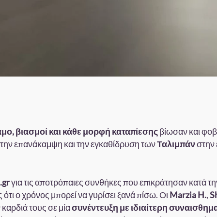
μο, βιασμοί και κάθε μορφή καταπίεσης
βίωσαν και φοβ
 την επανάκαμψη και την εγκαθίδρυση των
Ταλιμπάν
στην 
.gr
για τις αποτρόπαιες συνθήκες που επικράτησαν κατά τη
ότι ο χρόνος μπορεί να γυρίσει ξανά πίσω. Οι
Marzia H.
,
S
 καρδιά τους σε μία
συνέντευξη με ιδιαίτερη συναισθημ