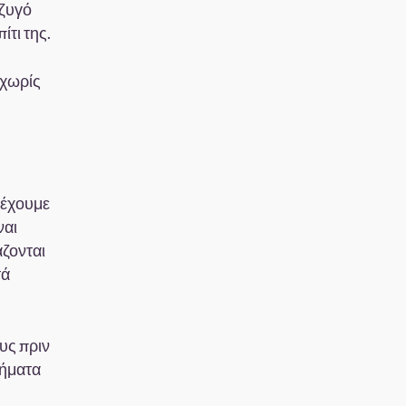
ύζυγό
ίτι της.
 χωρίς
 έχουμε
ναι
άζονται
τά
ους πριν
λήματα