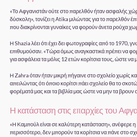
«Το Αφγανιστάν ούτε στο παρελθόν ήταν ασφαλής χώρ
δύσκολη», τονίζει η Atika μιλώντας για το παρελθόν έ
που διακρίνονται γυναίκες να φορούν άνετα ρούχα χωρ
Η Shazia λέει ότι έχει δει φωτογραφίες από το 1970, γ
επιθυμούσαν. «Τώρα όμως αναγκαστικά πρέπει να φορο
για ασφάλεια τα μόλις 12 ετών κορίτσια τους, ώστε να 
Η Zahra όταν ήταν μικρή πήγαινε στο σχολείο χωρίς κα
απειλώντας ότι όποιο κορίτσι πάει σχολείο θα το σκοτ
φορέματά μας και τα βιβλία μας ώστε να μην τα βρουν 
Η κατάσταση στις επαρχίες του Αφγ
«Η Καμπούλ είναι σε καλύτερη κατάσταση», ανέφερε η 
περισσότερο, δεν μπορούν τα κορίτσια να πάνε στο σχ