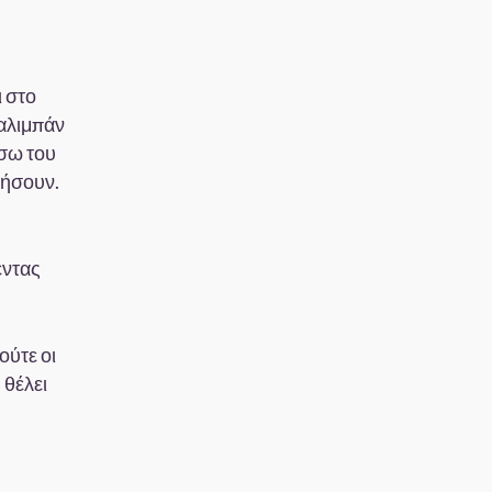
ι στο
Ταλιμπάν
έσω του
ρήσουν.
έντας
ούτε οι
 θέλει