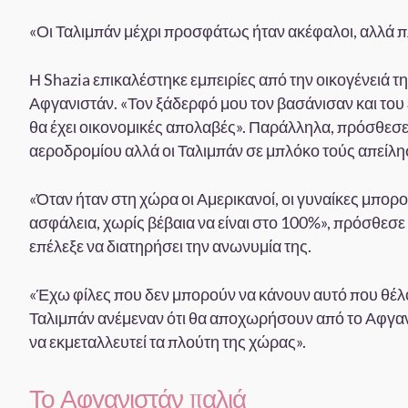
«Οι Ταλιμπάν μέχρι προσφάτως ήταν ακέφαλοι, αλλά πλ
Η Shazia επικαλέστηκε εμπειρίες από την οικογένειά τ
Αφγανιστάν. «Τον ξάδερφό μου τον βασάνισαν και του εί
θα έχει οικονομικές απολαβές». Παράλληλα, πρόσθεσε
αεροδρομίου αλλά οι Ταλιμπάν σε μπλόκο τούς απείλη
«Όταν ήταν στη χώρα οι Αμερικανοί, οι γυναίκες μπορ
ασφάλεια, χωρίς βέβαια να είναι στο 100%», πρόσθεσε μ
επέλεξε να διατηρήσει την ανωνυμία της.
«Έχω φίλες που δεν μπορούν να κάνουν αυτό που θέλουν.
Ταλιμπάν ανέμεναν ότι θα αποχωρήσουν από το Αφγανιστ
να εκμεταλλευτεί τα πλούτη της χώρας».
Το Αφγανιστάν παλιά