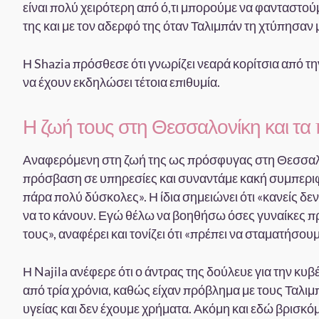
είναι πολύ χειρότερη από ό,τι μπορούμε να φανταστούμε
της και με τον αδερφό της όταν Ταλιμπάν τη χτύπησαν 
Η Shazia πρόσθεσε ότι γνωρίζει νεαρά κορίτσια από τη
να έχουν εκδηλώσει τέτοια επιθυμία.
Η ζωή τους στη Θεσσαλονίκη και τα
Αναφερόμενη στη ζωή της ως πρόσφυγας στη Θεσσαλονί
πρόσβαση σε υπηρεσίες και συναντάμε κακή συμπεριφ
πάρα πολύ δύσκολες». Η ίδια σημειώνει ότι «κανείς δε
να το κάνουν. Εγώ θέλω να βοηθήσω όσες γυναίκες π
τους», αναφέρει και τονίζει ότι «πρέπει να σταματήσου
Η Najila ανέφερε ότι ο άντρας της δούλευε για την κυβ
από τρία χρόνια, καθώς είχαν πρόβλημα με τους Ταλιμ
υγείας και δεν έχουμε χρήματα. Ακόμη και εδώ βρισκό