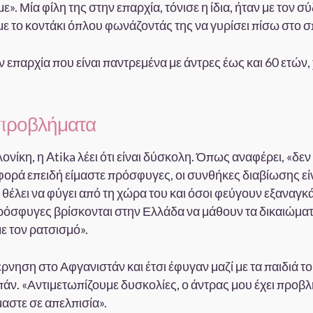
». Μία φίλη της στην επαρχία, τόνισε η ίδια, ήταν με τον σ
με το κοντάκι όπλου φωνάζοντάς της να γυρίσει πίσω στο σπ
ν επαρχία που είναι παντρεμένα με άντρες έως και 60 ετών,
 προβλήματα
κη, η Atika λέει ότι είναι δύσκολη. Όπως αναφέρει, «δεν
ορά επειδή είμαστε πρόσφυγες, οι συνθήκες διαβίωσης εί
ν θέλει να φύγει από τη χώρα του και όσοι φεύγουν εξαναγκ
ρόσφυγες βρίσκονται στην Ελλάδα να μάθουν τα δικαιώμα
με τον ρατσισμό».
έρνηση στο Αφγανιστάν και έτσι έφυγαν μαζί με τα παιδιά τ
πάν. «Αντιμετωπίζουμε δυσκολίες, ο άντρας μου έχει προβ
μαστε σε απελπισία».