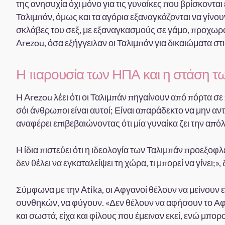
της ανησυχία όχι μόνο για τις γυναίκες που βρίσκονται 
Ταλιμπάν, όμως και τα αγόρια εξαναγκάζονται να γίνου
σκλάβες του σεξ, με εξαναγκασμούς σε γάμο, προχωρο
Arezou, όσα εξήγγειλαν οι Ταλιμπάν για δικαιώματα στι
Η παρουσία των ΗΠΑ και η στάση 
Η Arezou λέει ότι οι Ταλιμπάν πηγαίνουν από πόρτα σε 
σόι άνθρωποι είναι αυτοί; Είναι απαράδεκτο να μην α
αναφέρει επιβεβαιώνοντας ότι μία γυναίκα ζει την α
Η ίδια πιστεύει ότι η ιδεολογία των Ταλιμπάν προεξοφλ
δεν θέλει να εγκαταλείψει τη χώρα, τι μπορεί να γίνει;»,
Σύμφωνα με την Atika, οι Αφγανοί θέλουν να μείνουν ε
συνθηκών, να φύγουν. «Δεν θέλουν να αφήσουν το Α
και σωστά, είχα και φίλους που έμειναν εκεί, ενώ μπο