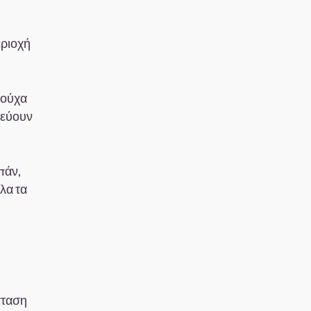
εριοχή
 ρούχα
ρεύουν
πάν,
λα τα
σταση