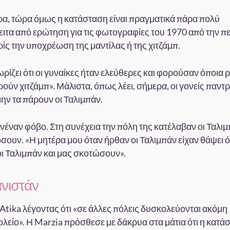
α, τώρα όμως η κατάσταση είναι πραγματικά πάρα πολύ
πειτα από ερώτηση για τις φωτογραφίες του 1970 από την π
ίς την υποχρέωση της μαντίλας ή της χιτζάμπ.
νωρίζει ότι οι γυναίκες ήταν ελεύθερες και φορούσαν όποια
ύν χιτζάμπ». Μάλιστα, όπως λέει, σήμερα, οι γονείς παντ
μην τα πάρουν οι Ταλιμπάν.
νέναν φόβο. Στη συνέχεια την πόλη της κατέλαβαν οι Ταλιμ
ώσουν. «Η μητέρα μου όταν ήρθαν οι Ταλιμπάν είχαν θάψει ό
οι Ταλιμπάν και μας σκοτώσουν».
ανιστάν
Atika λέγοντας ότι «σε άλλες πόλεις δυσκολεύονται ακόμη
ολείο». Η Marzia πρόσθεσε με δάκρυα στα μάτια ότι η κατά