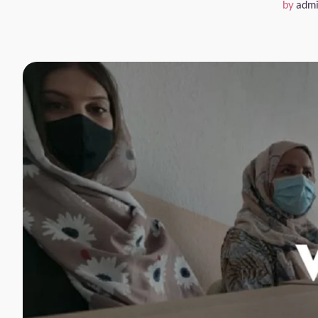
by
adm