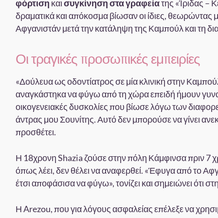
φόρτιση
και
συγκίνηση στα γραφεία
της «Ίριδας – 
δραματικά και απόκοσμα βίωσαν οι ίδιες, θεωρώντας μ
Αφγανιστάν μετά την κατάληψη της Καμπούλ και τη δ
Οι τραγικές προσωπικές εμπειρίες
«Δούλευα ως οδοντίατρος σε μία κλινική στην Καμπούλ
αναγκάστηκα να φύγω από τη χώρα επειδή ήμουν γυναί
οικογενειακές δυσκολίες που βίωσε λόγω των διαφορετ
άντρας μου Σουνίτης. Αυτό δεν μπορούσε να γίνει ανεκ
προσθέτει.
Η 18χρονη Shazia ζούσε στην πόλη Κάμφινσα πριν 7 χ
όπως λέει, δεν θέλει να αναφερθεί. «Έφυγα από το Α
έτσι αποφάσισα να φύγω», τονίζει και σημειώνει ότι στη
Η Arezou, που για λόγους ασφαλείας επέλεξε να χρησ