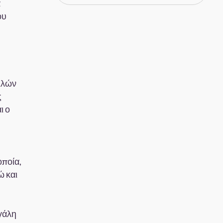
α
ου
ειλών
ς
ι ο
οποία,
ώ και
γάλη