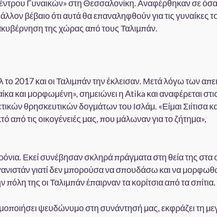
Κέντρου Γυναικών» στη Θεσσαλονίκη. Αναφέρθηκαν σε όσ
άλλον βέβαιο ότι αυτά θα επαναληφθούν για τις γυναίκες τ
ιακυβέρνηση της χώρας από τους Ταλιμπάν.
 το 2017 και οι Ταλιμπάν την έκλεισαν. Μετά λόγω των απ
κα και μορφωμένη», σημειώνει η Atika και αναφέρεται στι
ικών θρησκευτικών δογμάτων του Ισλάμ. «Είμαι Σιίτισα κα
τό από τις οικογένειές μας, που μάλωναν για το ζήτημα»,
ρόνια. Εκεί συνέβησαν σκληρά πράγματα στη θεία της στα 
φγανιστάν γιατί δεν μπορούσα να σπουδάσω και να μορφωθ
ν πόλη της οι Ταλιμπάν έπαιρναν τα κορίτσια από τα σπίτια.
ιμοποιήσει ψευδώνυμο στη συνάντησή μας, εκφράζει τη με