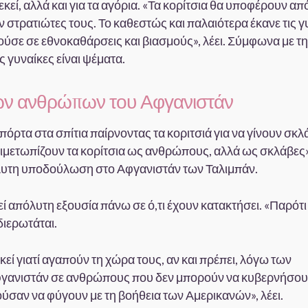
εκεί, αλλά και για τα αγόρια. «Τα κορίτσια θα υποφέρουν απ
ν στρατιώτες τους. Το καθεστώς και παλαιότερα έκανε τις γ
ύσε σε εθνοκαθάρσεις και βιασμούς», λέει. Σύμφωνα με τ
ς γυναίκες είναι ψέματα.
των ανθρώπων του Αφγανιστάν
πόρτα στα σπίτια παίρνοντας τα κοριτσιά για να γίνουν σκλά
ντιμετωπίζουν τα κορίτσια ως ανθρώπους, αλλά ως σκλάβες»
πόλυτη υποδούλωση στο Αφγανιστάν των Ταλιμπάν.
εί απόλυτη εξουσία πάνω σε ό,τι έχουν κατακτήσει. «Παρότι
 διερωτάται.
κεί γιατί αγαπούν τη χώρα τους, αν και πρέπει, λόγω των
φγανιστάν σε ανθρώπους που δεν μπορούν να κυβερνήσουν
ρούσαν να φύγουν με τη βοήθεια των Αμερικανών», λέει.