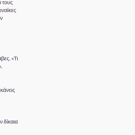
ό τους
υναίκες
ην
βες. «Τι
,
 κάνεις
 δίκαια