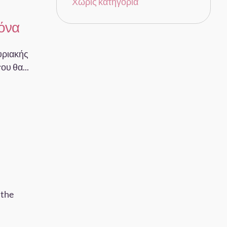
Χωρίς κατηγορία
όνα
υριακής
υ θα...
 the