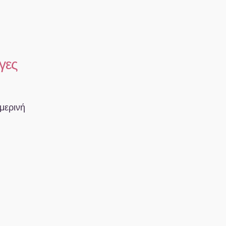
γες
ημερινή