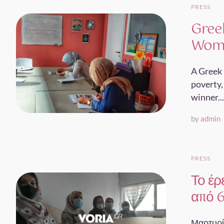
PRESS
Greek
Wom
A Greek
poverty,
winner...
by
admin
PRESS
Το έρ
από 6
Μαρτυρίε