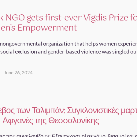
 NGO gets first-ever Vigdis Prize f
en’s Empowerment
 nongovernmental organization that helps women experie
 social exclusion and gender-based violence was singled out
June 26, 2024
εβος των Ταλιμπάν: Συγκλονιστικές μαρτ
 Αφγανές της Θεσσαλονίκης
ς που συγκλονίζουν: Εξαναγκασμοί σε γάμο, βιασμοί και 