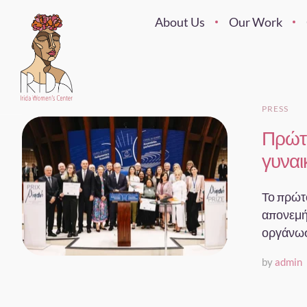
About Us
Our Work
PRESS
Πρώτο
γυναι
Το πρώτ
απονεμή
οργάνωσ
by
admin