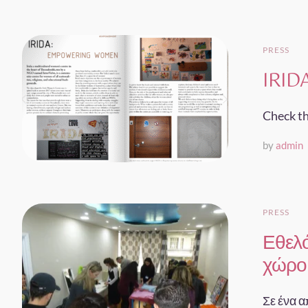
PRESS
IRID
Check th
by
admin
PRESS
Εθελό
χώρο 
Σε ένα α