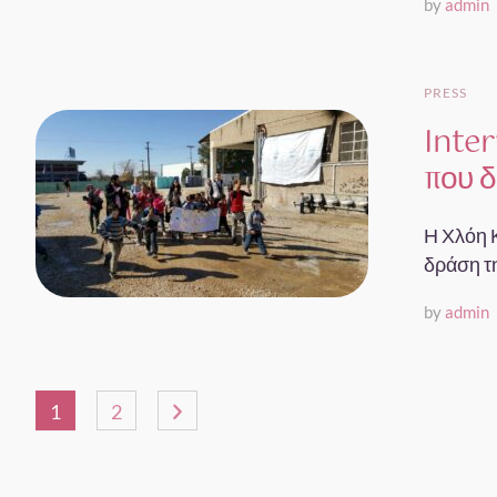
by
admin
PRESS
Inter
που δ
Η Χλόη Κ
δράση τη
by
admin
1
2