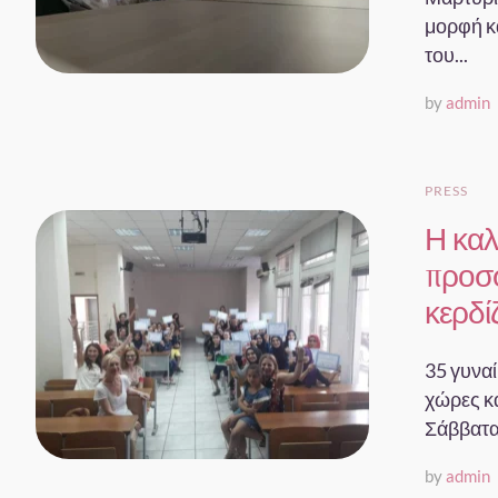
μορφή κ
του...
by
admin
PRESS
Η καλ
προσφ
κερδί
35 γυνα
χώρες κά
Σάββατα.
by
admin