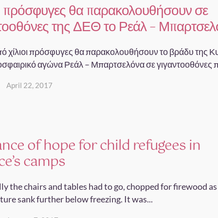
 πρόσφυγες θα παρακολουθήσουν σε
τοοθόνες της ΔΕΘ το Ρεάλ – Μπαρτσελ
ό χίλιοι πρόσφυγες θα παρακολουθήσουν το βράδυ της Κ
οσφαιρικό αγώνα Ρεάλ – Μπαρτσελόνα σε γιγαντοοθόνες πο
April 22, 2017
nce of hope for child refugees in
ce’s camps
ly the chairs and tables had to go, chopped for firewood as
ure sank further below freezing. It was...