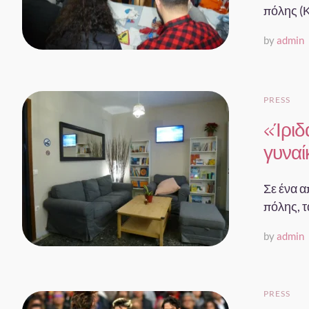
πόλης (Κ
by
admin
PRESS
«Ίριδ
γυναί
Σε ένα α
πόλης, τ
by
admin
PRESS