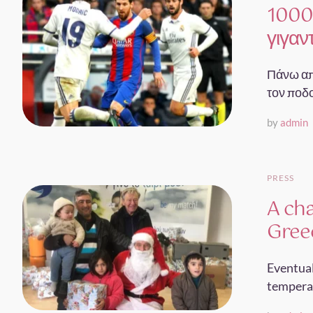
1000
γιγαν
Πάνω απ
τον ποδ
by
admin
PRESS
A cha
Gree
Eventual
temperat