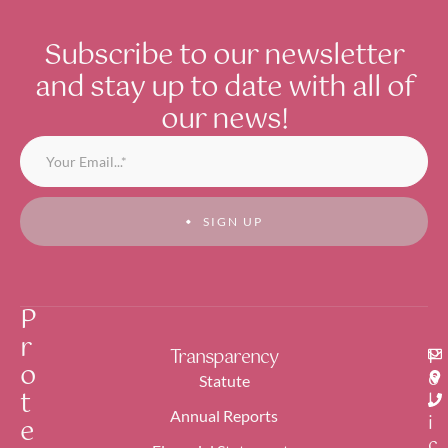
Subscribe to our newsletter
and stay up to date with all of
our news!
SIGN UP
P
r
Transparency
P
o
o
Statute
t
l
Annual Reports
i
e
c